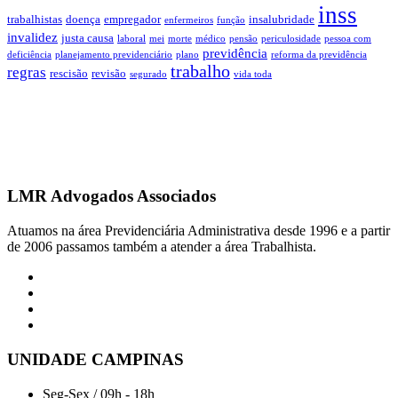
inss
trabalhistas
doença
empregador
insalubridade
enfermeiros
função
invalidez
justa causa
laboral
mei
morte
médico
pensão
periculosidade
pessoa com
previdência
deficiência
planejamento previdenciário
plano
reforma da previdência
trabalho
regras
rescisão
revisão
segurado
vida toda
LMR Advogados Associados
Atuamos na área Previdenciária Administrativa desde 1996 e a partir
de 2006 passamos também a atender a área Trabalhista.
UNIDADE CAMPINAS
Seg-Sex / 09h - 18h