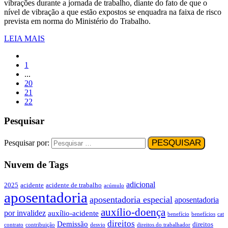
vibrações durante a jornada de trabalho, diante do fato de que o
nível de vibração a que estão expostos se enquadra na faixa de risco
prevista em norma do Ministério do Trabalho.
LEIA MAIS
1
...
20
21
22
Pesquisar
Pesquisar por:
Nuvem de Tags
adicional
2025
acidente
acidente de trabalho
acúmulo
aposentadoria
aposentadoria especial
aposentadoria
auxílio-doença
por invalidez
auxílio-acidente
benefício
benefícios
cat
direitos
Demissão
direitos
contrato
contribuição
desvio
direitos do trabalhador