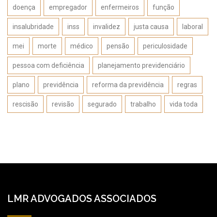
doença
empregador
enfermeiros
função
insalubridade
inss
invalidez
justa causa
laboral
mei
morte
médico
pensão
periculosidade
pessoa com deficiência
planejamento previdenciário
plano
previdência
reforma da previdência
regras
rescisão
revisão
segurado
trabalho
vida toda
LMR ADVOGADOS ASSOCIADOS