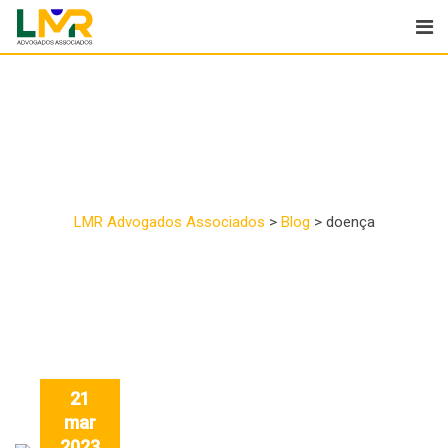
Tag:
doença
LMR Advogados Associados
>
Blog
>
doença
21
mar
2023