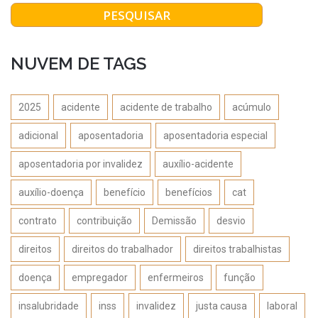
NUVEM DE TAGS
2025
acidente
acidente de trabalho
acúmulo
adicional
aposentadoria
aposentadoria especial
aposentadoria por invalidez
auxílio-acidente
auxílio-doença
benefício
benefícios
cat
contrato
contribuição
Demissão
desvio
direitos
direitos do trabalhador
direitos trabalhistas
doença
empregador
enfermeiros
função
insalubridade
inss
invalidez
justa causa
laboral