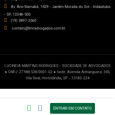
Av. Ário Barnabé, 1429 - Jardim Morada do Sol - Indaiatuba
- SP, 13348-500
(19) 3897-2560
contato@lmradvogados.com.br
LUCINEIA MARTINS RODRIGUES - SOCIEDADE DE ADVOGADOS
● CNPJ: 27.988.538/0001-02 ● Sede: Avenida Anhanguera, 345,
Vila Real, Hortolândia, SP - 13183-224
ENTRAR EM CONTATO
html, body { margin: 0; padding: 0; font-family: Poppins; font-size:
1em; line-height: 1.5; background: #F4F4F4; }