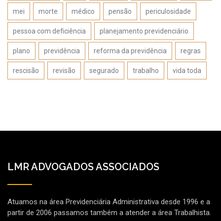
mei
morte
médico
pensão
periculosidade
pessoa com deficiência
planejamento previdenciário
plano
previdência
reforma da previdência
regras
rescisão
revisão
segurado
trabalho
vida toda
LMR ADVOGADOS ASSOCIADOS
Atuamos na área Previdenciária Administrativa desde 1996 e a
partir de 2006 passamos também a atender a área Trabalhista.