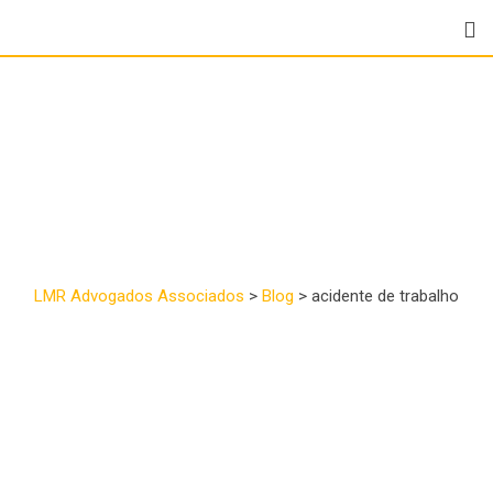
Tag:
acidente de
trabalho
LMR Advogados Associados
>
Blog
>
acidente de trabalho