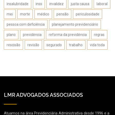
insalubridade
inss
invalidez
justa causa
laboral
mei
morte
médico
pensão
periculosidade
pessoa com deficiência
planejamento previdenciário
plano
previdência
reforma da previdência
regras
rescisão
revisão
segurado
trabalho
vida toda
LMR ADVOGADOS ASSOCIADOS
Atuamos na área Previdenciária Administrativa desde 1996 e a