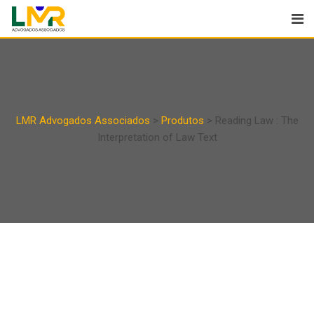
LMR Advogados Associados
>
Produtos
>
Reading Law : The
Interpretation of Law Text