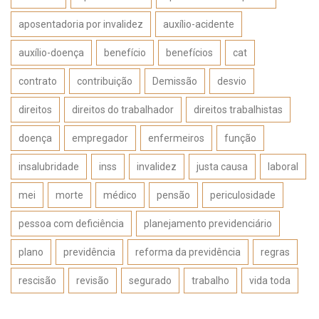
aposentadoria por invalidez
auxílio-acidente
auxílio-doença
benefício
benefícios
cat
contrato
contribuição
Demissão
desvio
direitos
direitos do trabalhador
direitos trabalhistas
doença
empregador
enfermeiros
função
insalubridade
inss
invalidez
justa causa
laboral
mei
morte
médico
pensão
periculosidade
pessoa com deficiência
planejamento previdenciário
plano
previdência
reforma da previdência
regras
rescisão
revisão
segurado
trabalho
vida toda