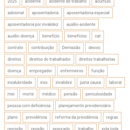
2025
acidente
acidente de trabalho
acúmulo
adicional
aposentadoria
aposentadoria especial
aposentadoria por invalidez
auxílio-acidente
auxílio-doença
benefício
benefícios
cat
contrato
contribuição
Demissão
desvio
direitos
direitos do trabalhador
direitos trabalhistas
doença
empregador
enfermeiros
função
insalubridade
inss
invalidez
justa causa
laboral
mei
morte
médico
pensão
periculosidade
pessoa com deficiência
planejamento previdenciário
plano
previdência
reforma da previdência
regras
rescisão
revisão
segurado
trabalho
vida toda