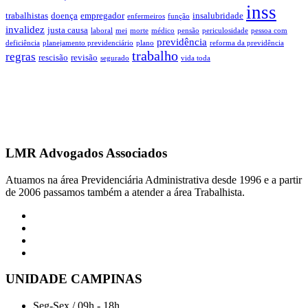
inss
trabalhistas
doença
empregador
insalubridade
enfermeiros
função
invalidez
justa causa
laboral
mei
morte
médico
pensão
periculosidade
pessoa com
previdência
deficiência
planejamento previdenciário
plano
reforma da previdência
trabalho
regras
rescisão
revisão
segurado
vida toda
LMR Advogados Associados
Atuamos na área Previdenciária Administrativa desde 1996 e a partir
de 2006 passamos também a atender a área Trabalhista.
UNIDADE CAMPINAS
Seg-Sex / 09h - 18h