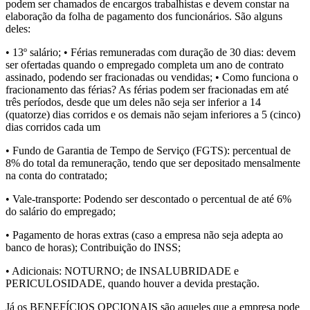
podem ser chamados de encargos trabalhistas e devem constar na
elaboração da folha de pagamento dos funcionários. São alguns
deles:
• 13º salário; • Férias remuneradas com duração de 30 dias: devem
ser ofertadas quando o empregado completa um ano de contrato
assinado, podendo ser fracionadas ou vendidas; • Como funciona o
fracionamento das férias? As férias podem ser fracionadas em até
três períodos, desde que um deles não seja ser inferior a 14
(quatorze) dias corridos e os demais não sejam inferiores a 5 (cinco)
dias corridos cada um
• Fundo de Garantia de Tempo de Serviço (FGTS): percentual de
8% do total da remuneração, tendo que ser depositado mensalmente
na conta do contratado;
• Vale-transporte: Podendo ser descontado o percentual de até 6%
do salário do empregado;
• Pagamento de horas extras (caso a empresa não seja adepta ao
banco de horas); Contribuição do INSS;
• Adicionais: NOTURNO; de INSALUBRIDADE e
PERICULOSIDADE, quando houver a devida prestação.
Já os BENEFÍCIOS OPCIONAIS são aqueles que a empresa pode