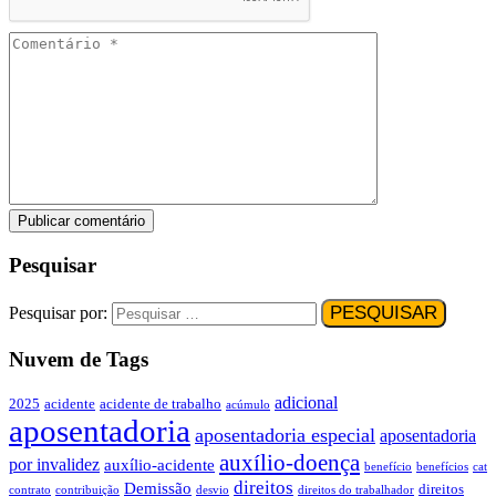
Pesquisar
Pesquisar por:
Nuvem de Tags
adicional
2025
acidente
acidente de trabalho
acúmulo
aposentadoria
aposentadoria especial
aposentadoria
auxílio-doença
por invalidez
auxílio-acidente
benefício
benefícios
cat
direitos
Demissão
direitos
contrato
contribuição
desvio
direitos do trabalhador