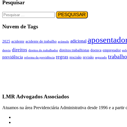
Pesquisar
Nuvem de Tags
aposentador
adicional
2025
acidente
acidente de trabalho
acúmulo
direitos
direitos trabalhistas
doença
empregador
desvio
direitos do trabalhador
enf
trabalho
regras
previdência
rescisão
revisão
reforma da previdência
segurado
LMR Advogados Associados
Atuamos na área Previdenciária Administrativa desde 1996 e a partir