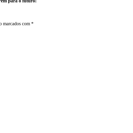
rem para o futuro!
ão marcados com
*