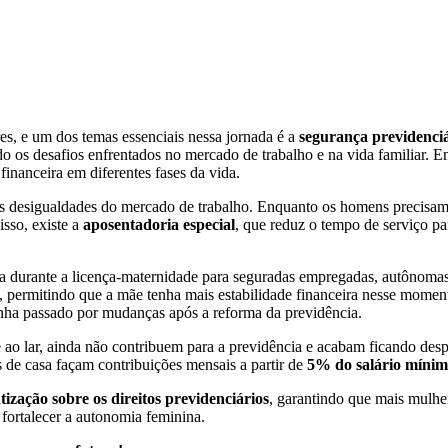
es, e um dos temas essenciais nessa jornada é a
segurança previdenci
 os desafios enfrentados no mercado de trabalho e na vida familiar. Ent
financeira em diferentes fases da vida.
 as desigualdades do mercado de trabalho. Enquanto os homens precisam 
isso, existe a
aposentadoria especial
, que reduz o tempo de serviço p
da durante a licença-maternidade para seguradas empregadas, autônomas o
 permitindo que a mãe tenha mais estabilidade financeira nesse moment
enha passado por mudanças após a reforma da previdência.
 ao lar, ainda não contribuem para a previdência e acabam ficando des
as de casa façam contribuições mensais a partir de
5% do salário míni
tização sobre os direitos previdenciários
, garantindo que mais mulhe
 fortalecer a autonomia feminina.