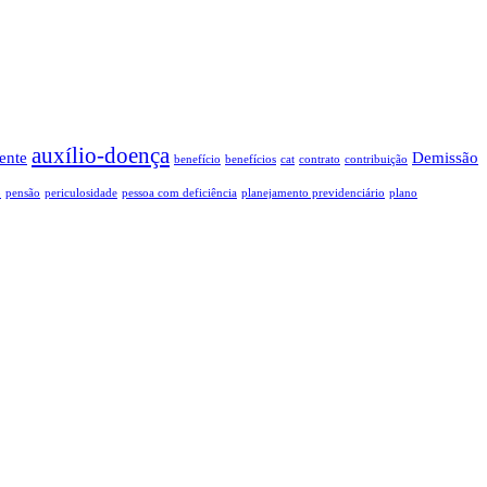
auxílio-doença
ente
Demissão
benefício
benefícios
cat
contrato
contribuição
o
pensão
periculosidade
pessoa com deficiência
planejamento previdenciário
plano