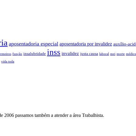
ia
aposentadoria especial
aposentadoria por invalidez
auxílio-acid
inss
invalidez
insalubridade
justa causa
ermeiros
função
laboral
mei
morte
médic
vida toda
 de 2006 passamos também a atender a área Trabalhista.