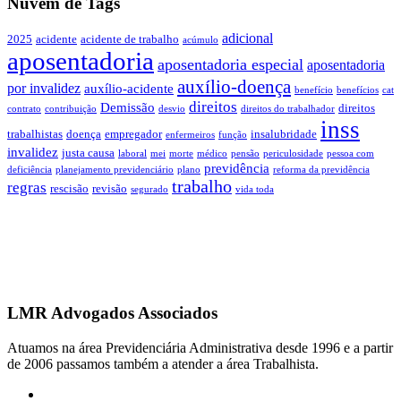
Nuvem de Tags
adicional
2025
acidente
acidente de trabalho
acúmulo
aposentadoria
aposentadoria especial
aposentadoria
auxílio-doença
por invalidez
auxílio-acidente
benefício
benefícios
cat
direitos
Demissão
direitos
contrato
contribuição
desvio
direitos do trabalhador
inss
trabalhistas
doença
empregador
insalubridade
enfermeiros
função
invalidez
justa causa
laboral
mei
morte
médico
pensão
periculosidade
pessoa com
previdência
deficiência
planejamento previdenciário
plano
reforma da previdência
trabalho
regras
rescisão
revisão
segurado
vida toda
LMR Advogados Associados
Atuamos na área Previdenciária Administrativa desde 1996 e a partir
de 2006 passamos também a atender a área Trabalhista.