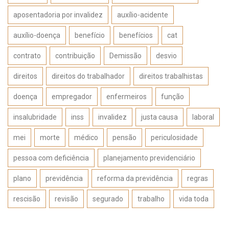
aposentadoria por invalidez
auxílio-acidente
auxílio-doença
benefício
benefícios
cat
contrato
contribuição
Demissão
desvio
direitos
direitos do trabalhador
direitos trabalhistas
doença
empregador
enfermeiros
função
insalubridade
inss
invalidez
justa causa
laboral
mei
morte
médico
pensão
periculosidade
pessoa com deficiência
planejamento previdenciário
plano
previdência
reforma da previdência
regras
rescisão
revisão
segurado
trabalho
vida toda