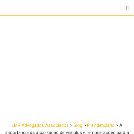
A importância da
atualização de vínculos
e remunerações para a
concessão da
aposentadoria
LMR Advogados Associados
>
Blog
>
Previdenciário
>
A
importância da atualização de vínculos e remunerações para a