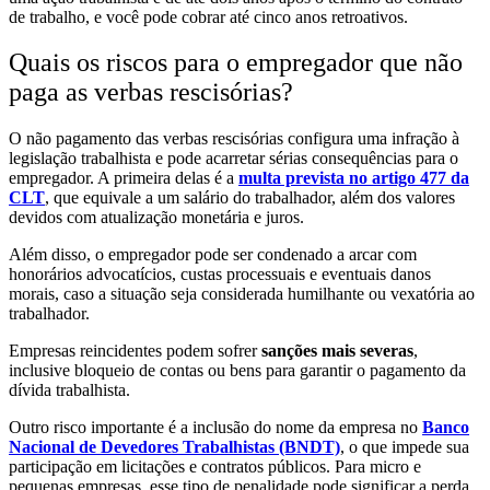
de trabalho, e você pode cobrar até cinco anos retroativos.
Quais os riscos para o empregador que não
paga as verbas rescisórias?
O não pagamento das verbas rescisórias configura uma infração à
legislação trabalhista e pode acarretar sérias consequências para o
empregador. A primeira delas é a
multa prevista no artigo 477 da
CLT
, que equivale a um salário do trabalhador, além dos valores
devidos com atualização monetária e juros.
Além disso, o empregador pode ser condenado a arcar com
honorários advocatícios, custas processuais e eventuais danos
morais, caso a situação seja considerada humilhante ou vexatória ao
trabalhador.
Empresas reincidentes podem sofrer
sanções mais severas
,
inclusive bloqueio de contas ou bens para garantir o pagamento da
dívida trabalhista.
Outro risco importante é a inclusão do nome da empresa no
Banco
Nacional de Devedores Trabalhistas (BNDT)
, o que impede sua
participação em licitações e contratos públicos. Para micro e
pequenas empresas, esse tipo de penalidade pode significar a perda