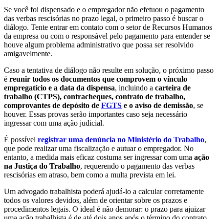
Se você foi dispensado e o empregador não efetuou o pagamento
das verbas rescisórias no prazo legal, o primeiro passo é buscar o
diálogo. Tente entrar em contato com o setor de Recursos Humanos
da empresa ou com o responsável pelo pagamento para entender se
houve algum problema administrativo que possa ser resolvido
amigavelmente.
Caso a tentativa de diálogo não resulte em solução, o próximo passo
é
reunir todos os documentos que comprovem o vínculo
empregatício e a data da dispensa
, incluindo a
carteira de
trabalho (CTPS), contracheques, contrato de trabalho,
comprovantes de depósito de
FGTS
e o aviso de demissão
, se
houver. Essas provas serão importantes caso seja necessário
ingressar com uma ação judicial.
É possível
registrar uma denúncia no Ministério do Trabalho
,
que pode realizar uma fiscalização e autuar o empregador. No
entanto, a medida mais eficaz costuma ser ingressar com uma
ação
na Justiça do Trabalho
, requerendo o pagamento das verbas
rescisórias em atraso, bem como a multa prevista em lei.
Um advogado trabalhista poderá ajudá-lo a calcular corretamente
todos os valores devidos, além de orientar sobre os prazos e
procedimentos legais. O ideal é não demorar: o prazo para ajuizar
uma ação trabalhista é de até dois anos após o término do contrato