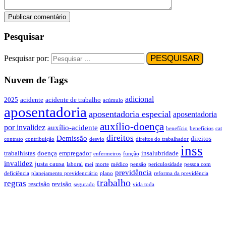
Pesquisar
Pesquisar por:
Nuvem de Tags
adicional
2025
acidente
acidente de trabalho
acúmulo
aposentadoria
aposentadoria especial
aposentadoria
auxílio-doença
por invalidez
auxílio-acidente
benefício
benefícios
cat
direitos
Demissão
direitos
contrato
contribuição
desvio
direitos do trabalhador
inss
trabalhistas
doença
empregador
insalubridade
enfermeiros
função
invalidez
justa causa
laboral
mei
morte
médico
pensão
periculosidade
pessoa com
previdência
deficiência
planejamento previdenciário
plano
reforma da previdência
trabalho
regras
rescisão
revisão
segurado
vida toda