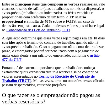
Entre os
principais itens que compõem as verbas rescisórias,
vale
citarmos: o saldo de salário (dias trabalhados no mês da dispensa), o
aviso-prévio (trabalhado ou indenizado), as férias vencidas e
proporcionais com acréscimo de um terço, o
13º salário
proporcional e a multa de 40% sobre o FGTS
, em caso de
demissão sem justa causa. Cada um desses valores possui base legal
na
Consolidação das Leis do Trabalho (CLT)
.
A legislação determina que essas verbas sejam pagas
em até 10 dias
corridos
após o término do contrato de trabalho, quando não há
aviso-prévio trabalhado. Caso o pagamento não ocorra dentro desse
prazo, o empregador poderá ser penalizado com o pagamento de
multa equivalente a um salário do empregado, conforme o
artigo
477 da CLT
.
Portanto, é de extrema importância que o trabalhador conheça
exatamente quais verbas tem direito a receber e saiba conferir os
valores apresentados no
Termo de Rescisão do Contrato de
Trabalho (TRCT)
. Muitas vezes, erros ou omissões nesses cálculos
passam despercebidos, causando prejuízos.
O que fazer se o empregador não pagou as
verbas rescisórias?