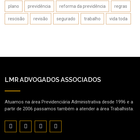
plano
previdência
reforma da previdência
regras
rescisão
revisão
segurado
trabalho
vida toda
LMR ADVOGADOS ASSOCIADOS
Atuamos na área Previdenciária Administrativa desde 1996 e a
partir de 2006 passamos também a atender a área Trabalhista.