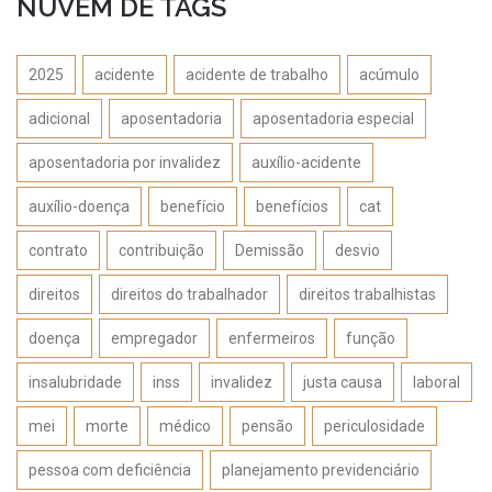
NUVEM DE TAGS
2025
acidente
acidente de trabalho
acúmulo
adicional
aposentadoria
aposentadoria especial
aposentadoria por invalidez
auxílio-acidente
auxílio-doença
benefício
benefícios
cat
contrato
contribuição
Demissão
desvio
direitos
direitos do trabalhador
direitos trabalhistas
doença
empregador
enfermeiros
função
insalubridade
inss
invalidez
justa causa
laboral
mei
morte
médico
pensão
periculosidade
pessoa com deficiência
planejamento previdenciário