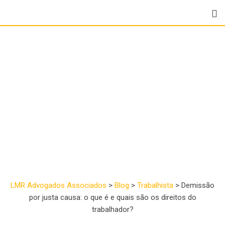
Demissão por justa
causa: o que é e quais
são os direitos do
trabalhador?
LMR Advogados Associados
>
Blog
>
Trabalhista
>
Demissão
por justa causa: o que é e quais são os direitos do
trabalhador?