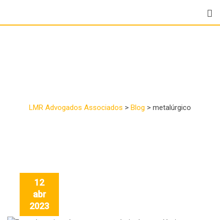
Tag:
metalúrgico
LMR Advogados Associados
>
Blog
>
metalúrgico
12
abr
2023