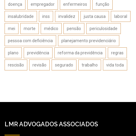
doença
empregador
enfermeiros
função
insalubridade
inss
invalidez
justa causa
laboral
mei
morte
médico
pensão
periculosidade
pessoa com deficiência
planejamento previdenciário
plano
previdência
reforma da previdência
regras
rescisão
revisão
segurado
trabalho
vida toda
LMR ADVOGADOS ASSOCIADOS