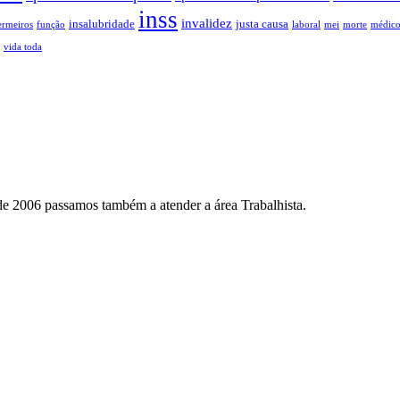
inss
invalidez
insalubridade
justa causa
ermeiros
função
laboral
mei
morte
médic
vida toda
 de 2006 passamos também a atender a área Trabalhista.