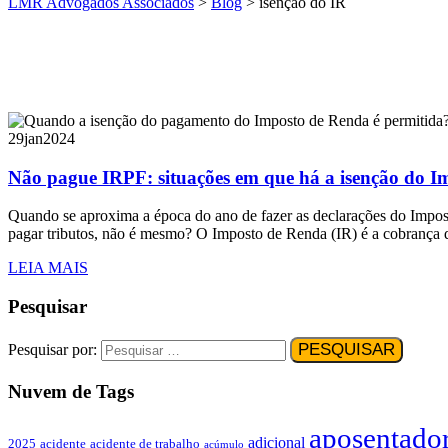
LMR Advogados Associados
>
Blog
>
isenção do IR
29
jan
2024
Não pague IRPF: situações em que há a isenção do I
Quando se aproxima a época do ano de fazer as declarações do Impos
pagar tributos, não é mesmo? O Imposto de Renda (IR) é a cobrança d
LEIA MAIS
Pesquisar
Pesquisar por:
Nuvem de Tags
aposentador
adicional
2025
acidente
acidente de trabalho
acúmulo