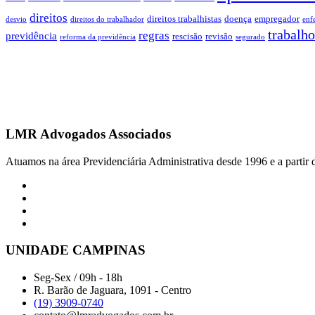
direitos
direitos trabalhistas
doença
empregador
desvio
direitos do trabalhador
enf
trabalho
regras
previdência
rescisão
revisão
reforma da previdência
segurado
LMR Advogados Associados
Atuamos na área Previdenciária Administrativa desde 1996 e a partir
UNIDADE CAMPINAS
Seg-Sex / 09h - 18h
R. Barão de Jaguara, 1091 - Centro
(19) 3909-0740