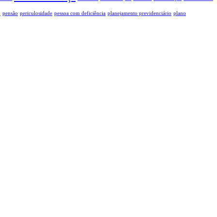
o
pensão
periculosidade
pessoa com deficiência
planejamento previdenciário
plano