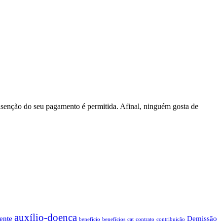
senção do seu pagamento é permitida. Afinal, ninguém gosta de
auxílio-doença
ente
Demissão
benefício
benefícios
cat
contrato
contribuição