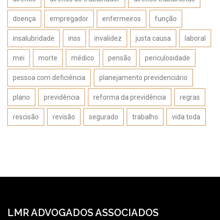
doença
empregador
enfermeiros
função
insalubridade
inss
invalidez
justa causa
laboral
mei
morte
médico
pensão
periculosidade
pessoa com deficiência
planejamento previdenciário
plano
previdência
reforma da previdência
regras
rescisão
revisão
segurado
trabalho
vida toda
LMR ADVOGADOS ASSOCIADOS