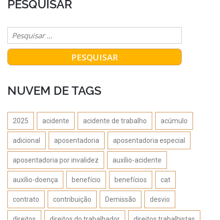
PESQUISAR
NUVEM DE TAGS
2025
acidente
acidente de trabalho
acúmulo
adicional
aposentadoria
aposentadoria especial
aposentadoria por invalidez
auxílio-acidente
auxílio-doença
benefício
benefícios
cat
contrato
contribuição
Demissão
desvio
direitos
direitos do trabalhador
direitos trabalhistas