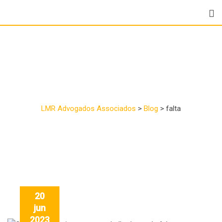
Tag:
falta
LMR Advogados Associados
>
Blog
>
falta
20
jun
2023