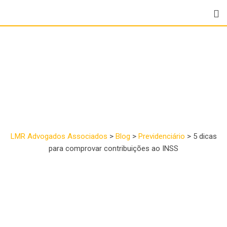
5 dicas para comprovar
contribuições ao INSS
LMR Advogados Associados
>
Blog
>
Previdenciário
>
5 dicas
para comprovar contribuições ao INSS