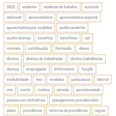
2025
acidente
acidente de trabalho
acúmulo
adicional
aposentadoria
aposentadoria especial
aposentadoria por invalidez
auxílio-acidente
auxílio-doença
benefício
benefícios
cat
contrato
contribuição
Demissão
desvio
direitos
direitos do trabalhador
direitos trabalhistas
doença
empregador
enfermeiros
função
insalubridade
inss
invalidez
justa causa
laboral
mei
morte
médico
pensão
periculosidade
pessoa com deficiência
planejamento previdenciário
plano
previdência
reforma da previdência
regras