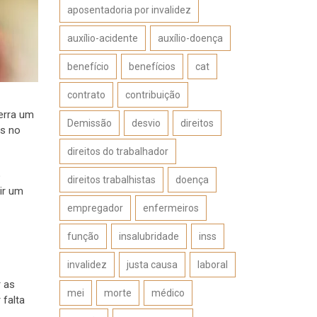
aposentadoria por invalidez
auxílio-acidente
auxílio-doença
benefício
benefícios
cat
contrato
contribuição
erra um
Demissão
desvio
direitos
as no
direitos do trabalhador
o
direitos trabalhistas
doença
ir um
empregador
enfermeiros
função
insalubridade
inss
invalidez
justa causa
laboral
r as
mei
morte
médico
 falta