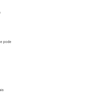
a
 e pode
ais