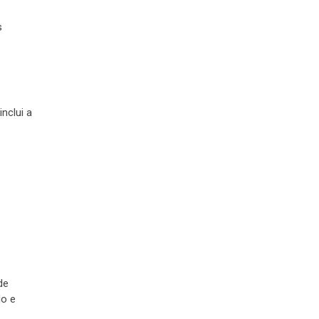
s
nclui a
de
o e