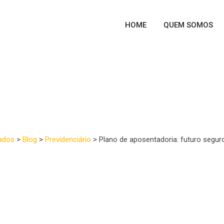
HOME
QUEM SOMOS
adoria: futuro seguro co
ados
>
Blog
>
Previdenciário
>
Plano de aposentadoria: futuro seg