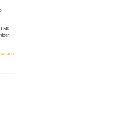
o
a LMR
mizar
tadoria