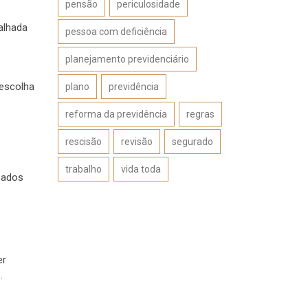
pensão
periculosidade
alhada
pessoa com deficiência
planejamento previdenciário
 escolha
plano
previdência
reforma da previdência
regras
rescisão
revisão
segurado
trabalho
vida toda
sados
er
.