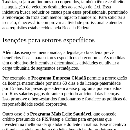
Taxistas, sejam autônomos ou cooperados, também têm este direito
na aquisição de veículos destinados ao serviço de táxi. Essa
iniciativa busca reduzir os custos para esses profissionais, permitindo
a renovação da frota com menor impacto financeiro. Para solicitar a
isenção, é necessário comprovar a atividade profissional e atender
aos requisitos estabelecidos pela Receita Federal.
Isenções para setores específicos
Além das isenções mencionadas, a legislação brasileira prevê
benefícios fiscais para setores específicos da economia. As medidas
têm o objetivo de incentivar determinadas atividades ou aliviar a
carga tributária de segmentos estratégicos.
Por exemplo, o
Programa Empresa Cidadã
permite a prorrogação
da licença-maternidade por mais 60 dias e da licença-paternidade
por 15 dias. Empresas que aderem a esse programa podem deduzir
do IR os salários pagos durante o período adicional das licenças.
Isso promove o bem-estar dos funcionários e fortalece as políticas de
responsabilidade social corporativa.
Outro caso é o
Programa Mais Leite Saudável
, que concede
crédito presumido de PIS/Pasep e Cofins para empresas que
investem na melhoria da qualidade do leite in natura. Esse incentivo
estimula a cadeia produtiva do leite, beneficiando produtores e