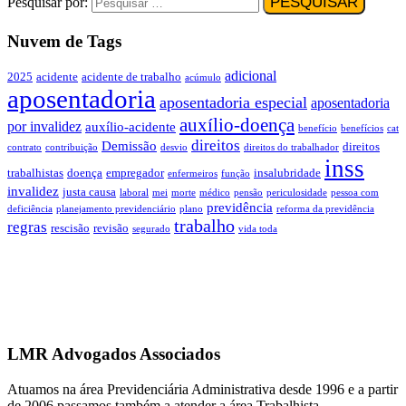
Pesquisar por:
Nuvem de Tags
adicional
2025
acidente
acidente de trabalho
acúmulo
aposentadoria
aposentadoria especial
aposentadoria
auxílio-doença
por invalidez
auxílio-acidente
benefício
benefícios
cat
direitos
Demissão
direitos
contrato
contribuição
desvio
direitos do trabalhador
inss
trabalhistas
doença
empregador
insalubridade
enfermeiros
função
invalidez
justa causa
laboral
mei
morte
médico
pensão
periculosidade
pessoa com
previdência
deficiência
planejamento previdenciário
plano
reforma da previdência
trabalho
regras
rescisão
revisão
segurado
vida toda
LMR Advogados Associados
Atuamos na área Previdenciária Administrativa desde 1996 e a partir
de 2006 passamos também a atender a área Trabalhista.