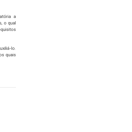
atória a
, o qual
quisitos
iliá-lo.
os quais