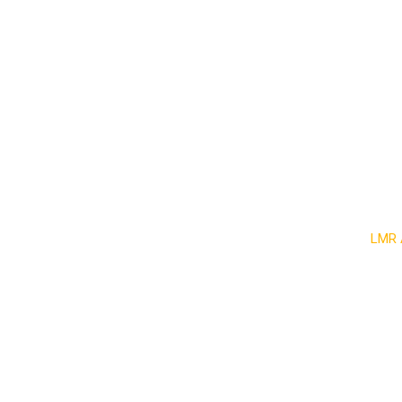
Inv
LMR 