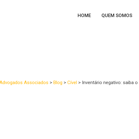
HOME
QUEM SOMOS
entário negativo: saiba o q
Advogados Associados
>
Blog
>
Cível
>
Inventário negativo: saiba o