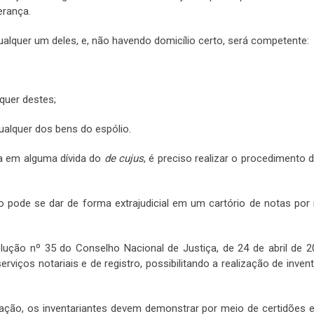
erança.
ualquer um deles, e, não havendo domicílio certo, será competente:
quer destes;
qualquer dos bens do espólio.
xa em alguma dívida do
de cujus
, é preciso realizar o procedimento 
o pode se dar de forma extrajudicial em um cartório de notas por
olução nº 35 do Conselho Nacional de Justiça, de 24 de abril de 2
rviços notariais e de registro, possibilitando a realização de inven
ivação, os inventariantes devem demonstrar por meio de certidões 