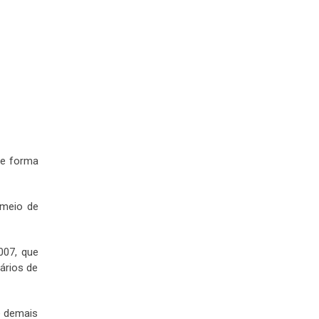
de forma
 meio de
007, que
tários de
e demais