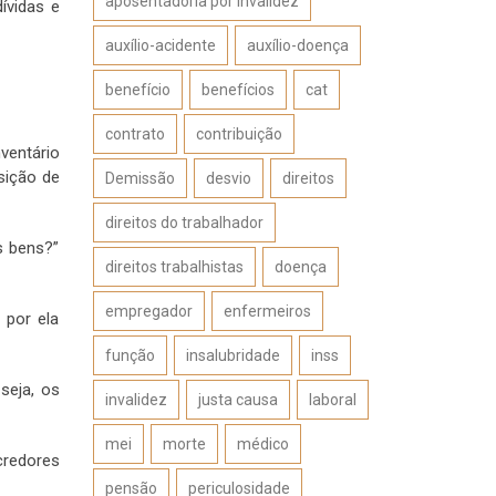
aposentadoria por invalidez
ívidas e
auxílio-acidente
auxílio-doença
benefício
benefícios
cat
contrato
contribuição
ventário
sição de
Demissão
desvio
direitos
direitos do trabalhador
s bens?”
direitos trabalhistas
doença
empregador
enfermeiros
 por ela
função
insalubridade
inss
seja, os
invalidez
justa causa
laboral
mei
morte
médico
credores
pensão
periculosidade