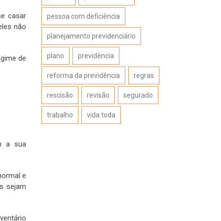
se casar
pessoa com deficiência
eles não
planejamento previdenciário
plano
previdência
egime de
reforma da previdência
regras
rescisão
revisão
segurado
trabalho
vida toda
em a sua
normal e
as sejam
ventário