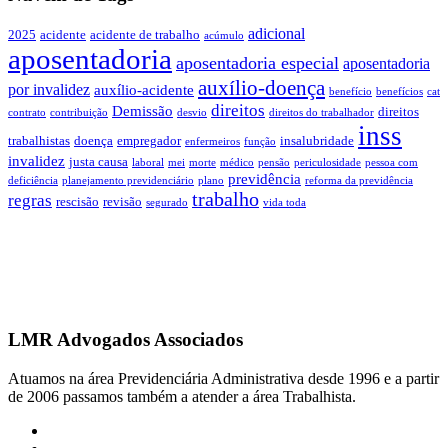
adicional
2025
acidente
acidente de trabalho
acúmulo
aposentadoria
aposentadoria especial
aposentadoria
auxílio-doença
por invalidez
auxílio-acidente
benefício
benefícios
cat
direitos
Demissão
direitos
contrato
contribuição
desvio
direitos do trabalhador
inss
trabalhistas
doença
empregador
insalubridade
enfermeiros
função
invalidez
justa causa
laboral
mei
morte
médico
pensão
periculosidade
pessoa com
previdência
deficiência
planejamento previdenciário
plano
reforma da previdência
trabalho
regras
rescisão
revisão
segurado
vida toda
LMR Advogados Associados
Atuamos na área Previdenciária Administrativa desde 1996 e a partir
de 2006 passamos também a atender a área Trabalhista.