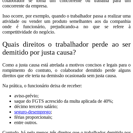
colaborador se torna um concorrente ou trabalha para um
concorrente da empresa.
Isso ocorre, por exemplo, quando o trabalhador passa a realizar uma
atividade ou vender um produto semelhantes aos da companhia
onde é funcionário, prejudicando-a no que se refere à
competitividade do negócio.
Quais direitos o trabalhador perde ao ser
demitido por justa causa?
Como a justa causa está atrelada a motivos concisos e legais para o
rompimento do contrato, o colaborador demitido perde alguns
direitos que ele teria na demissão ocasionada sem justa causa.
Na prática, o funcionário deixa de receber:
aviso-prévio;
saque do FGTS acrescido da multa aplicada de 40%;
décimo terceiro salário;
seguro-desemprego
;
férias proporcionais;
entre outros.
Contudo, há pelo menos três direitos que o trabalhador demitido por