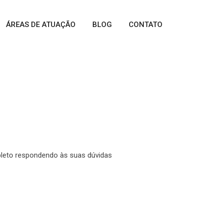
ÁREAS DE ATUAÇÃO
BLOG
CONTATO
ompleto respondendo
mpleto respondendo às suas dúvidas