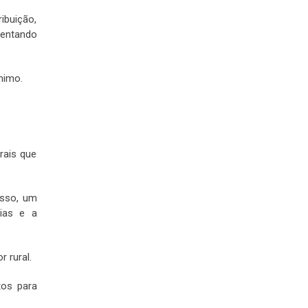
ibuição,
centando
nimo.
rais que
isso, um
cias e a
 rural.
os para