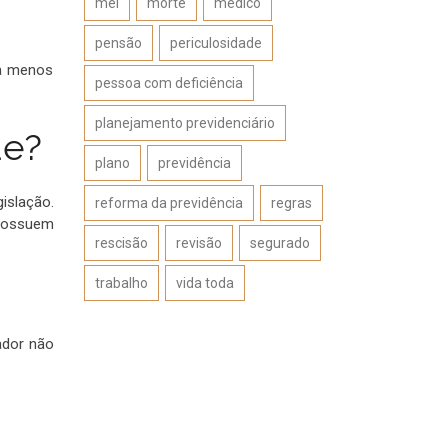
mei
morte
médico
pensão
periculosidade
 a menos
pessoa com deficiência
planejamento previdenciário
de?
plano
previdência
islação.
reforma da previdência
regras
 possuem
rescisão
revisão
segurado
trabalho
vida toda
ador não