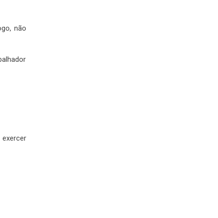
ogo, não
balhador
 exercer