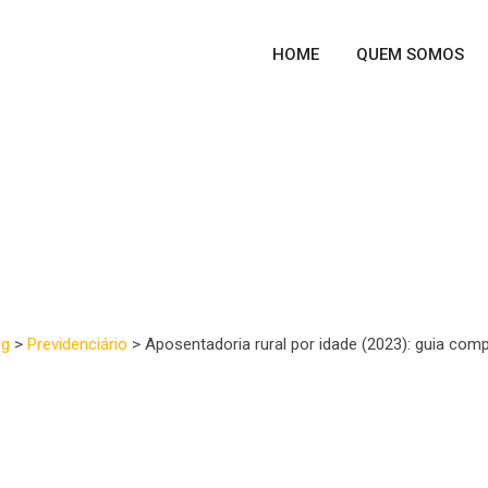
HOME
QUEM SOMOS
l por idade (2023): guia c
às suas dúvidas
og
>
Previdenciário
>
Aposentadoria rural por idade (2023): guia co