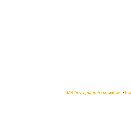
Aposentadoria rura
LMR Advogados Associados
>
Bl