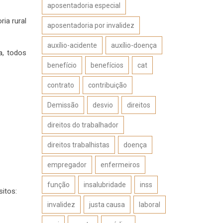
aposentadoria especial
ia rural
aposentadoria por invalidez
auxílio-acidente
auxílio-doença
a, todos
benefício
benefícios
cat
contrato
contribuição
Demissão
desvio
direitos
direitos do trabalhador
direitos trabalhistas
doença
empregador
enfermeiros
função
insalubridade
inss
sitos:
invalidez
justa causa
laboral